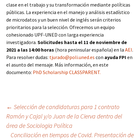
clase en el trabajo y su transformación mediante políticas
públicas. La experiencia en el manejo y análisis estadístico
de microdatos y un buen nivel de inglés serán criterios
prioritarios para la selección. Ofrecemos un equipo
cohesionado UPF-UNED con larga experiencia
investigadora.
Solicitudes hasta el 11 de noviembre de
2021 a las 14:00 horas
(hora peninsular española) en la
AEI
.
Para resolver dudas:
tjurado@poli.uned.es
con
ayuda FPI
en
el asunto del mensaje. Más información, en este
documento:
PhD Scholarship CLASSPARENT.
Navegación
←
Selección de candidaturas para 1 contrato
Ramón y Cajal y/o Juan de la Cierva dentro del
área de Sociologia Política
de
Conciliación en tiempos de Covid. Presentación de