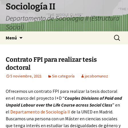
Saltar
Sociología II
al
Departamento de Sociología II (Estructura
contenido
Social)
Buscar:
Menú
Contrato FPI para realizar tesis
doctoral
5 noviembre, 2021
Sin categoría
jacobomunoz
Ofrecemos un contrato FPI para realizar la tesis doctoral
en el marco del proyecto I+D “
Couples Divisions of Paid and
Unpaid Labour over the Life Course across Social Class
” en
el
Departamento de Sociología II
de la UNED en Madrid.
Buscamos una persona con un Máster en ciencias sociales
que tenga interés en estudiar las desigualdades de género y