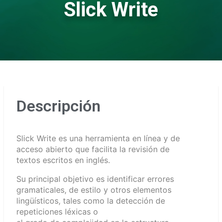
Slick Write
Descripción
Slick Write es una herramienta en línea y de
acceso abierto que facilita la revisión de
textos escritos en inglés.
Su principal objetivo es identificar errores
gramaticales, de estilo y otros elementos
lingüísticos, tales como la detección de
repeticiones léxicas o