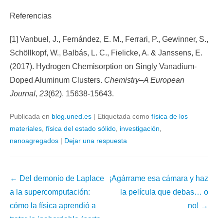
Referencias
[1] Vanbuel, J., Fernández, E. M., Ferrari, P., Gewinner, S.,
Schöllkopf, W., Balbás, L. C., Fielicke, A. & Janssens, E.
(2017). Hydrogen Chemisorption on Singly Vanadium‐
Doped Aluminum Clusters.
Chemistry–A European
Journal
,
23
(62), 15638-15643.
Publicada en
blog.uned.es
|
Etiquetada como
física de los
materiales
,
física del estado sólido
,
investigación
,
nanoagregados
|
Dejar una respuesta
←
Del demonio de Laplace
¡Agárrame esa cámara y haz
a la supercomputación:
la película que debas… o
cómo la física aprendió a
no!
→