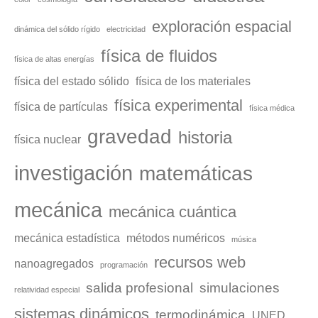
exploración espacial
dinámica del sólido rígido
electricidad
física de fluidos
física de altas energías
física del estado sólido
física de los materiales
física experimental
física de partículas
física médica
gravedad
historia
física nuclear
investigación
matemáticas
mecánica
mecánica cuántica
mecánica estadística
métodos numéricos
música
recursos web
nanoagregados
programación
salida profesional
simulaciones
relatividad especial
sistemas dinámicos
termodinámica
UNED