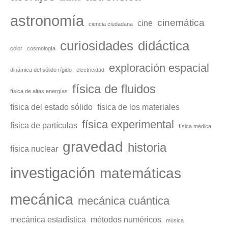
astronomía
cinemática
cine
ciencia ciudadana
curiosidades
didáctica
color
cosmología
exploración espacial
dinámica del sólido rígido
electricidad
física de fluidos
física de altas energías
física del estado sólido
física de los materiales
física experimental
física de partículas
física médica
gravedad
historia
física nuclear
investigación
matemáticas
mecánica
mecánica cuántica
mecánica estadística
métodos numéricos
música