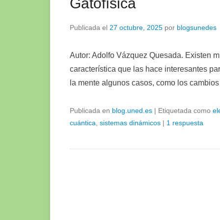
Gatofísica
Publicada el
27 octubre, 2025
por
blogsunedes
Autor: Adolfo Vázquez Quesada. Existen m
característica que las hace interesantes pa
la mente algunos casos, como los cambios 
Publicada en
blog.uned.es
|
Etiquetada como
el
cuántica
,
sistemas dinámicos
|
1 respuesta