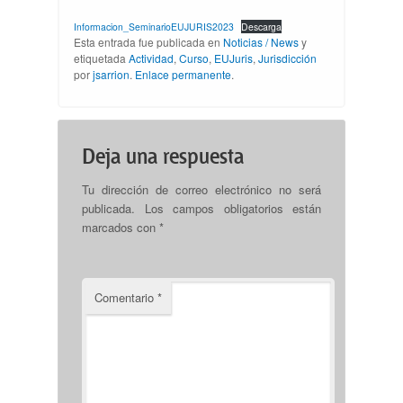
Informacion_SeminarioEUJURIS2023
Descarga
Esta entrada fue publicada en
Noticias / News
y
etiquetada
Actividad
,
Curso
,
EUJuris
,
Jurisdicción
por
jsarrion
.
Enlace permanente
.
Deja una respuesta
Tu dirección de correo electrónico no será
publicada.
Los campos obligatorios están
marcados con
*
Comentario
*