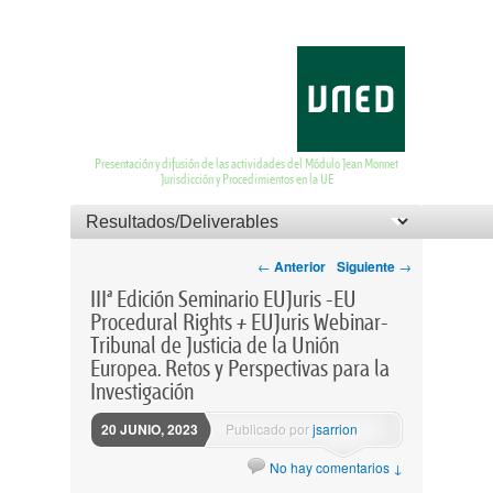
EUJurisdiction and
Proceedings
Presentación y difusión de las actividades del Módulo Jean Monnet
Jurisdicción y Procedimientos en la UE
Menú principal
Menú del pie de página
Saltar al contenido principal
Saltar al contenido secundario
Navegación por las
←
Anterior
Siguiente
→
entradas
IIIª Edición Seminario EUJuris -EU
Procedural Rights + EUJuris Webinar-
Tribunal de Justicia de la Unión
Europea. Retos y Perspectivas para la
Investigación
20 JUNIO, 2023
Publicado por
jsarrion
No hay comentarios ↓