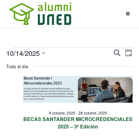
Eventos
Navegac
Na
10/14/2025
Buscar
Día
de
de
Selecciona
Todo el día
búsque
vis
en
la
y
de
fecha.
vistas
Eve
14
de
Eventos
octubre,
8 octubre, 2025
-
28 octubre, 2025
BECAS SANTANDER MICROCREDENCIALES
2025 – 3ª Edición
2025