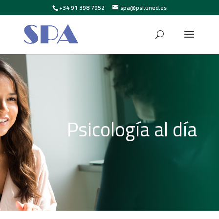
+34 91 398 7952
spa@psi.uned.es
Psicología al día