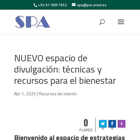
+34 91 398 7952
spa@psi.uned.es
NUEVO espacio de
divulgación: técnicas y
recursos para el bienestar
Abr 1, 2025
|
Recursos de interés
0
F
Made with
0
0
FLARES
Bienvenido al espacio de estrategias