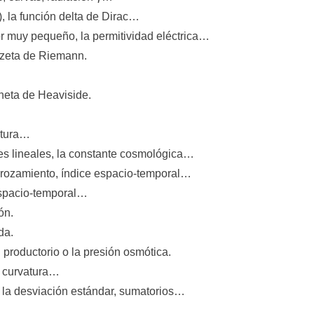
∂), la función delta de Dirac…
or muy pequeño, la permitividad eléctrica…
n zeta de Riemann.
theta de Heaviside.
vatura…
des lineales, la constante cosmológica…
de rozamiento, índice espacio-temporal…
 espacio-temporal…
ón.
da.
 productorio o la presión osmótica.
de curvatura…
a la desviación estándar, sumatorios…