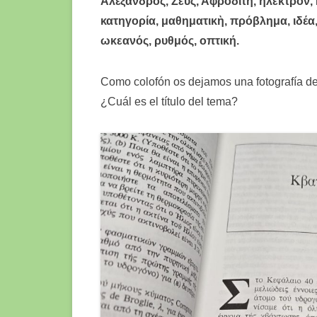
Ἀλέξανδρος, Ζεύς, Αφροδίτη, ἤλεκτρον, 
κατηγορία, μαθηματικὴ, πρόβλημα, ιδέα
ωκεανός, ρυθμός, οπτική.
Como colofón os dejamos una fotografía de 
¿Cuál es el título del tema?