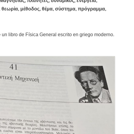
Μαγνησίας, πλάνητες, δυναμικός, ἐνέργειᾰ,
, θεωρία, μέθοδος, θέμα, σύστημα, πρόγραμμα,
un libro de Física General escrito en griego moderno.