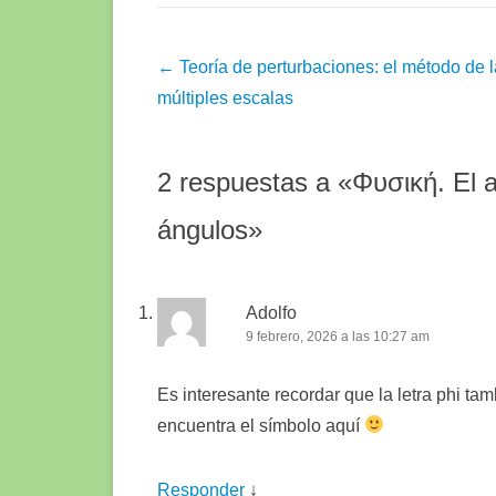
←
Teoría de perturbaciones: el método de 
múltiples escalas
2 respuestas a «Φυσική. El a
ángulos»
Adolfo
9 febrero, 2026 a las 10:27 am
Es interesante recordar que la letra phi tamb
encuentra el símbolo aquí
Responder
↓