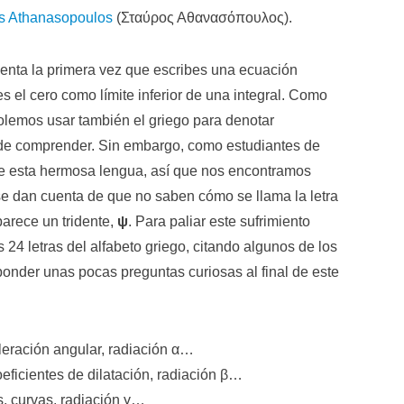
s Athanasopoulos
(Σταύρος Αθανασόπουλος).
cuenta la primera vez que escribes una ecuación
s el cero como límite inferior de una integral. Como
solemos usar también el griego para denotar
s de comprender. Sin embargo, como estudiantes de
re esta hermosa lengua, así que nos encontramos
 dan cuenta de que no saben cómo se llama la letra
 parece un tridente,
ψ
. Para paliar este sufrimiento
24 letras del alfabeto griego, citando algunos de los
ponder unas pocas preguntas curiosas al final de este
eleración angular, radiación α…
oeficientes de dilatación, radiación β…
s, curvas, radiación γ…