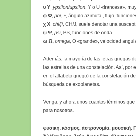
υ Υ
,
ypsilon/upsilon
, Y o U «francesa», mu
ϕ Φ
,
phi
, F, ángulo azimutal, flujo, funcio
χ Χ
,
chi/ji
, CH/J, suele denotar una suscepti
ψ Ψ
,
psi
, PS, funciones de onda.
ω Ω
,
omega
, O «grande», velocidad angu
Además, la mayoría de las letras griegas d
las estrellas de una constelación. Así, por
en el alfabeto griego) de la constelación de
búsqueda de exoplanetas.
Venga, y ahora unos cuantos términos que o
para nosotros.
φυσική, κόσμος, ἀστρονομία, μουσική, 