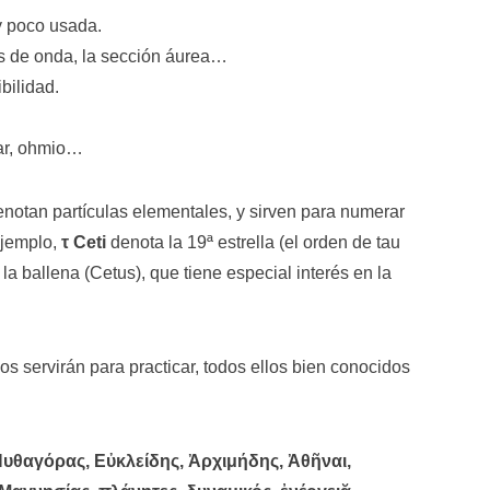
y poco usada.
nes de onda, la sección áurea…
bilidad.
lar, ohmio…
enotan partículas elementales, y sirven para numerar
 ejemplo,
τ Ceti
denota la 19ª estrella (el orden de tau
 la ballena (Cetus), que tiene especial interés en la
s servirán para practicar, todos ellos bien conocidos
Πυθαγόρας, Εὐκλείδης, Ἀρχιμήδης, Ἀθῆναι,