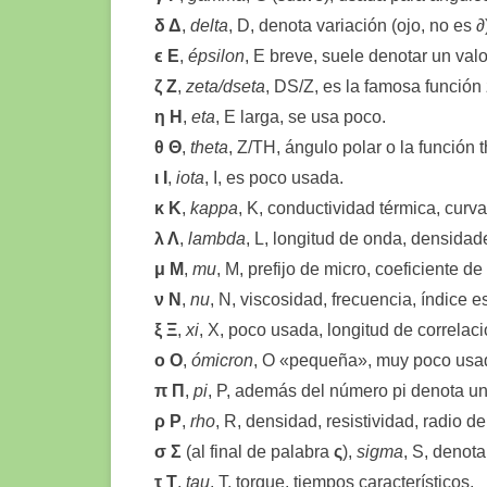
δ Δ
,
delta
, D, denota variación (ojo, no es 
ϵ Ε
,
épsilon
, E breve, suele denotar un val
ζ Ζ
,
zeta/dseta
, DS/Z, es la famosa funció
η Η
,
eta
, E larga, se usa poco.
θ Θ
,
theta
, Z/TH, ángulo polar o la función 
ι Ι
,
iota
, I, es poco usada.
κ Κ
,
kappa
, K, conductividad térmica, cur
λ Λ
,
lambda
, L, longitud de onda, densida
μ Μ
,
mu
, M, prefijo de micro, coeficiente 
ν Ν
,
nu
, N, viscosidad, frecuencia, índice
ξ Ξ
,
xi
, X, poco usada, longitud de correlaci
ο Ο
,
ómicron
, O «pequeña», muy poco usa
π Π
,
pi
, P, además del número pi denota un
ρ Ρ
,
rho
, R, densidad, resistividad, radio 
σ Σ
(al final de palabra
ς
),
sigma
, S, denot
τ Τ
,
tau
, T, torque, tiempos característicos.