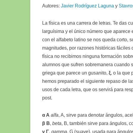
Autores:
Javier Rodríguez Laguna
y
Stavro
La física es una carrera de letras. Te das 
larguísima y el único número que aparece e
con el alfabeto latino se nos queda corto, 
magnitudes, por razones históricas fácile
física no recibimos ninguna formación sob
alumnos que sufren sobremanera cuando se
griega que parece un gusanito,
ξ
, o la que
hemos preparado el siguiente repaso de las 
usos de cada letra, que os servirá para res
post.
α Α
alfa
, A, sirve para denotar ángulos, ac
β Β
,
beta
, B, también sirve para ángulos, c
γ Γ
,
gamma
, G (suave), usada para ángulo