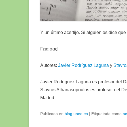
Y un último acertijo. Si alguien os dice que
Γεια σας!
Autores:
Javier Rodríguez Laguna
y
Stavro
Javier Rodríguez Laguna es profesor del 
Stavros Athanasopoulos es profesor del Dep
Madrid.
Publicada en
blog.uned.es
|
Etiquetada como
ac