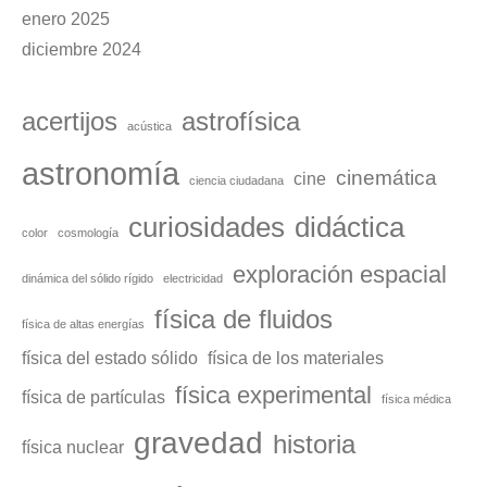
enero 2025
diciembre 2024
acertijos
astrofísica
acústica
astronomía
cinemática
cine
ciencia ciudadana
curiosidades
didáctica
color
cosmología
exploración espacial
dinámica del sólido rígido
electricidad
física de fluidos
física de altas energías
física del estado sólido
física de los materiales
física experimental
física de partículas
física médica
gravedad
historia
física nuclear