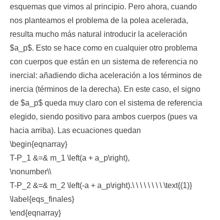
esquemas que vimos al principio. Pero ahora, cuando
nos planteamos el problema de la polea acelerada,
resulta mucho más natural introducir la aceleración
$a_p$. Esto se hace como en cualquier otro problema
con cuerpos que están en un sistema de referencia no
inercial: añadiendo dicha aceleración a los términos de
inercia (términos de la derecha). En este caso, el signo
de $a_p$ queda muy claro con el sistema de referencia
elegido, siendo positivo para ambos cuerpos (pues va
hacia arriba). Las ecuaciones quedan
\begin{eqnarray}
T-P_1 &=& m_1 \left(a + a_p\right),
\nonumber\\
T-P_2 &=& m_2 \left(-a + a_p\right).\ \ \ \ \ \ \ \ \text{(1)}
\label{eqs_finales}
\end{eqnarray}