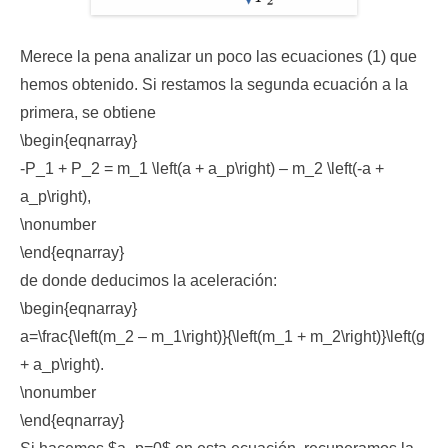
Merece la pena analizar un poco las ecuaciones (1) que
hemos obtenido. Si restamos la segunda ecuación a la
primera, se obtiene
\begin{eqnarray}
-P_1 + P_2 = m_1 \left(a + a_p\right) – m_2 \left(-a +
a_p\right),
\nonumber
\end{eqnarray}
de donde deducimos la aceleración:
\begin{eqnarray}
a=\frac{\left(m_2 – m_1\right)}{\left(m_1 + m_2\right)}\left(g
+ a_p\right).
\nonumber
\end{eqnarray}