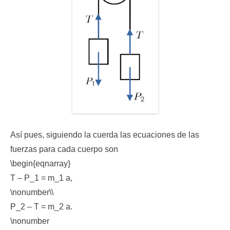
Así pues, siguiendo la cuerda las ecuaciones de las
fuerzas para cada cuerpo son
\begin{eqnarray}
T – P_1 = m_1 a,
\nonumber\\
P_2 – T = m_2 a.
\nonumber