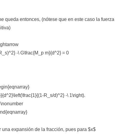
che queda entonces, (nótese que en este caso la fuerza
tiva)
rightarrow
_s)^2} -\ G\frac{M_p m}{d^2} = 0
egin{eqnarray}
d^2}\left(\frac{1}{(1-R_s/d)^2} -\ 1\right).
\nonumber
end{eqnarray}
una expansión de la fracción, pues para $x$