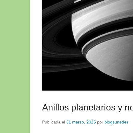
Anillos planetarios y n
Publicada el
31 marzo, 2025
por
blogsunedes