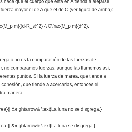
es hace que el cuerpo que está en A tienda a alejarse
fuerza mayor el de A que el de O (ver figura de arriba):
ac{M_p m}{(d-R_s)^2} -\ G\frac{M_p m}{d^2}.
sgrega o no es la comparación de las fuerzas de
ir, no comparamos fuerzas, aunque las llamemos así,
ferentes puntos. Si la fuerza de marea, que tiende a
 cohesión, que tiende a acercarlas, entonces el
otra manera
area}}| &\rightarrow& \text{La luna no se disgrega.}
area}}| &\rightarrow& \text{La luna se disgrega.}