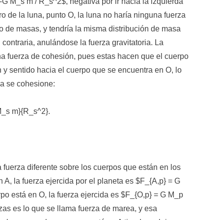
-G M_s m / R_s^2$, negativa por ir hacia la izquierda
tro de la luna, punto O, la luna no haría ninguna fuerza
ro de masas, y tendría la misma distribución de masa
contraria, anulándose la fuerza gravitatoria. La
una fuerza de cohesión, pues estas hacen que el cuerpo
n y sentido hacia el cuerpo que se encuentra en O, lo
na se cohesione:
{M_s m}{R_s^2}.
a fuerza diferente sobre los cuerpos que están en los
n A, la fuerza ejercida por el planeta es $F_{A,p} = G
rpo está en O, la fuerza ejercida es $F_{O,p} = G M_p
rzas es lo que se llama fuerza de marea, y esa