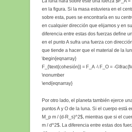
La luna hará sobre este una fuerza $F_A = 
en la figura. Si la masa estuviera en el cen
sobre esta, pues se encontraría en su cent
en cualquier dirección que elijamos y en su 
diferencia entre estas dos fuerzas define 
en el punto A sufra una fuerza con direcció
que tiende a hacer que el material de la lu
\begin{eqnarray}
F_{\text{cohesión}} = F_A -\ F_O = -G\frac
\nonumber
\end{eqnarray}
Por otro lado, el planeta también ejerce un
puntos A y O de la luna. Si el cuerpo está e
M_p m / (d-R_s)^2$, mientras que si el cue
m / d^2$. La diferencia entre estas dos fue