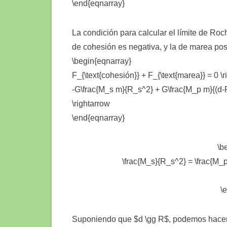
\end{eqnarray}
La condición para calcular el límite de Ro
de cohesión es negativa, y la de marea posi
\begin{eqnarray}
F_{\text{cohesión}} + F_{\text{marea}} = 0 \
-G\frac{M_s m}{R_s^2} + G\frac{M_p m}{(d-R
\rightarrow
\end{eqnarray}
\b
\frac{M_s}{R_s^2} = \frac{M_p}{
\
Suponiendo que $d \gg R$, podemos hacer 