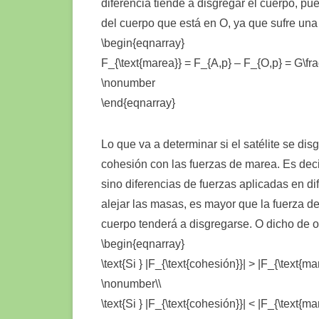
diferencia tiende a disgregar el cuerpo, pu
del cuerpo que está en O, ya que sufre una 
\begin{eqnarray}
F_{\text{marea}} = F_{A,p} – F_{O,p} = G\fr
\nonumber
\end{eqnarray}
Lo que va a determinar si el satélite se di
cohesión con las fuerzas de marea. Es dec
sino diferencias de fuerzas aplicadas en di
alejar las masas, es mayor que la fuerza de
cuerpo tenderá a disgregarse. O dicho de 
\begin{eqnarray}
\text{Si } |F_{\text{cohesión}}| > |F_{\text{m
\nonumber\\
\text{Si } |F_{\text{cohesión}}| < |F_{\text{m