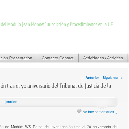
d Proceedings
s del Módulo Jean Monnet Jurisdicción y Procedimientos en la UE
ción Presentation
gal
Política de cookies
Contacto Contact
Presentación / Presentation
Actividades / Activities
Docen
Navegación por las
←
Anterior
Siguiente
→
entradas
n tras el 70 aniversario del Tribunal de Justicia de la
 por
jsarrion
No hay comentarios ↓
ón de Madrid: WS Retos de Investigación tras el 70 aniversario del