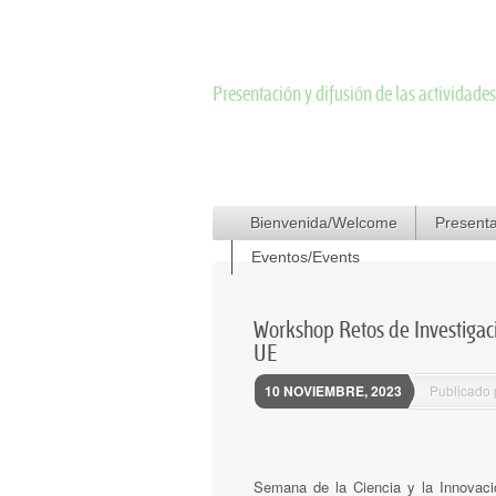
EUJurisdiction an
Presentación y difusión de las actividade
Menú principal
Menú del pie de página
Saltar al contenido principal
Saltar al contenido secundario
Bienvenida/Welcome
Política de Privacidad
Presenta
Aviso le
Eventos/Events
Workshop Retos de Investigació
UE
10 NOVIEMBRE, 2023
Publicado
Semana de la Ciencia y la Innovaci