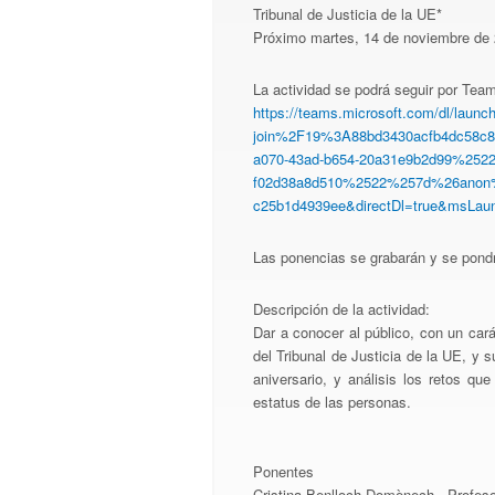
Tribunal de Justicia de la UE*
Próximo martes, 14 de noviembre de 
La actividad se podrá seguir por Teams
https://teams.microsoft.com/dl/lau
join%2F19%3A88bd3430acfb4dc58c
a070-43ad-b654-20a31e9b2d99%252
f02d38a8d510%2522%257d%26anon%3D
c25b1d4939ee&directDl=true&msLau
Las ponencias se grabarán y se pondr
Descripción de la actividad:
Dar a conocer al público, con un cará
del Tribunal de Justicia de la UE, y 
aniversario, y análisis los retos que
estatus de las personas
Ponentes
Cristina Benlloch Domènech , Profeso