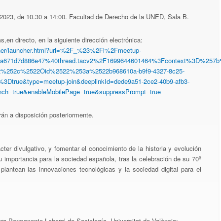
2023, de 10.30 a 14:00. Facultad de Derecho de la UNED, Sala B.
,en directo, en la siguiente dirección electrónica:
ncher/launcher.html?url=%2F_%23%2Fl%2Fmeetup-
8a671d7d886e47%40thread.tacv2%2F1699644601464%3Fcontext%3D%257
2%252c%2522Oid%2522%253a%2522b968610a-b9f9-4327-8c25-
true&type=meetup-join&deeplinkId=dede9a51-2ce2-40b9-afb3-
nch=true&enableMobilePage=true&suppressPrompt=true
án a disposición posteriormente.
cter divulgativo, y fomentar el conocimiento de la historia y evolución
su importancia para la sociedad española, tras la celebración de su 70º
 plantean las innovaciones tecnológicas y la sociedad digital para el
.
ra Permanente Laboral de Sociología, Universitat de València;