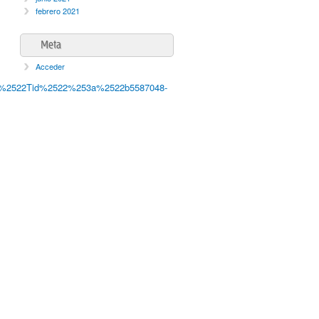
febrero 2021
Meta
Acceder
b%2522Tid%2522%253a%2522b5587048-