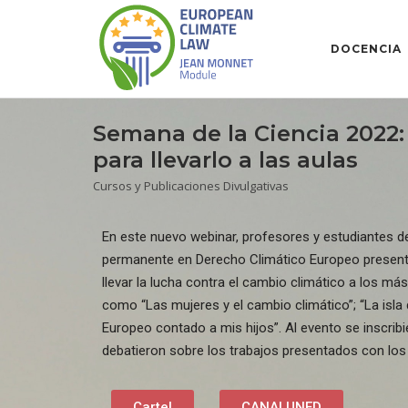
DOCENCIA
Semana de la Ciencia 2022: 
para llevarlo a las aulas
Cursos y Publicaciones Divulgativas
En este nuevo webinar, profesores y estudiantes d
permanente en Derecho Climático Europeo present
llevar la lucha contra el cambio climático a los 
como “Las mujeres y el cambio climático”; “La isla 
Europeo contado a mis hijos”. Al evento se inscri
debatieron sobre los trabajos presentados con los
Cartel
CANALUNED