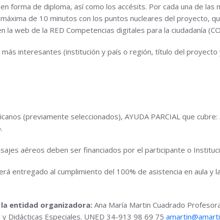
en forma de diploma, así como los accésits. Por cada una de las
máxima de 10 minutos con los puntos nucleares del proyecto, que
n la web de la RED Competencias digitales para la ciudadanía (
o más interesantes (institución y país o región, título del proyec
ericanos (previamente seleccionados), AYUDA PARCIAL que cubre: 
.
sajes aéreos deben ser financiados por el participante o Instituc
será entregado al cumplimiento del 100% de asistencia en aula y la
 la entidad organizadora:
Ana María Martin Cuadrado Profesora T
r y Didácticas Especiales. UNED 34-913 98 69 75
amartin@amart