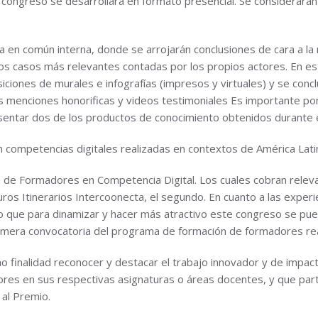
 congreso se desarrollará en formato presencial. Se considerarán
 en común interna, donde se arrojarán conclusiones de cara a la
los casos más relevantes contadas por los propios actores. En es
iones de murales e infografías (impresos y virtuales) y se concl
nas menciones honorificas y videos testimoniales Es importante po
esentar dos de los productos de conocimiento obtenidos durante e
 competencias digitales realizadas en contextos de América Latin
n de Formadores en Competencia Digital. Los cuales cobran releva
turos Itinerarios Intercoonecta, el segundo. En cuanto a las exper
do que para dinamizar y hacer más atractivo este congreso se pu
 primera convocatoria del programa de formación de formadore
o finalidad reconocer y destacar el trabajo innovador y de impact
ores en sus respectivas asignaturas o áreas docentes, y que par
 al Premio.