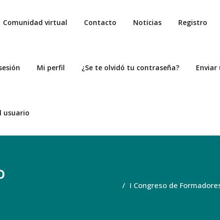
Comunidad virtual
Contacto
Noticias
Registro
 sesión
Mi perfil
¿Se te olvidó tu contraseña?
Enviar
ACIÓN DE FORMADORES EN CO
l usuario
o
I Congreso de Formadore