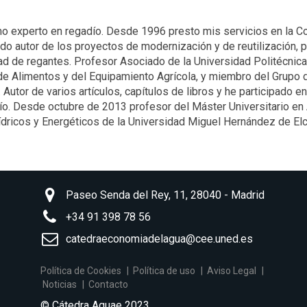
o experto en regadío. Desde 1996 presto mis servicios en la
do autor de los proyectos de modernización y de reutilización, p
d de regantes. Profesor Asociado de la Universidad Politécnica
de Alimentos y del Equipamiento Agrícola, y miembro del Grupo 
 Autor de varios artículos, capítulos de libros y he participado 
ío. Desde octubre de 2013 profesor del Máster Universitario en 
dricos y Energéticos de la Universidad Miguel Hernández de Elc
Paseo Senda del Rey, 11, 28040 - Madrid
+34 91 398 78 56
catedraeconomiadelagua@cee.uned.es
Política de Cookies
Política de uso
Aviso Legal
Noticias
Contacto
© Cátedra Aquae 2023