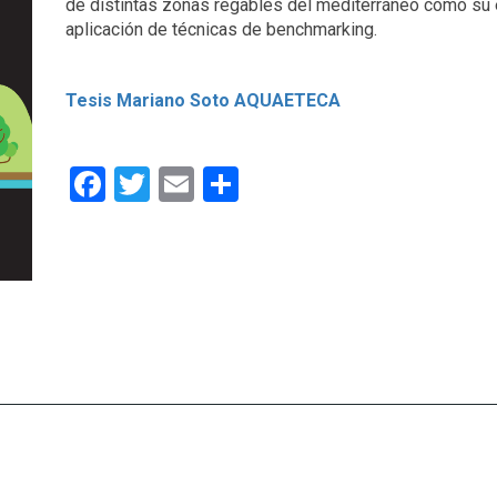
de distintas zonas regables del mediterráneo como su 
aplicación de técnicas de benchmarking.
Tesis Mariano Soto AQUAETECA
Facebook
Twitter
Email
Compartir