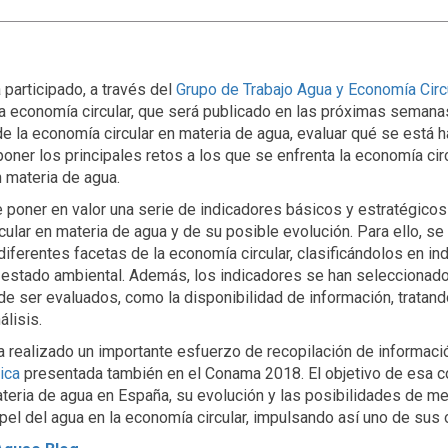
participado, a través del
Grupo de Trabajo Agua y Economía Circ
la economía circular, que será publicado en las próximas semana
e la economía circular en materia de agua, evaluar qué se está h
oner los principales retos a los que se enfrenta la economía cir
n materia de agua.
e poner en valor una serie de indicadores básicos y estratégicos
cular en materia de agua y de su posible evolución. Para ello, s
s diferentes facetas de la economía circular, clasificándolos en i
y estado ambiental. Además, los indicadores se han seleccionado
de ser evaluados, como la disponibilidad de información, tratan
lisis.
a realizado un importante esfuerzo de recopilación de informaci
ica
presentada también en el Conama 2018. El objetivo de esa c
teria de agua en España, su evolución y las posibilidades de mej
apel del agua en la economía circular, impulsando así uno de sus 