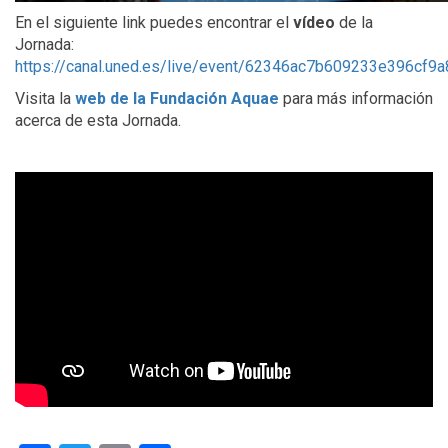
En el siguiente link puedes encontrar el
vídeo
de la
Jornada:
https://canal.uned.es/live/event/62346ac7b609233e396cf9a
Visita la
web de la Fundación Aquae
para más información
acerca de esta Jornada.