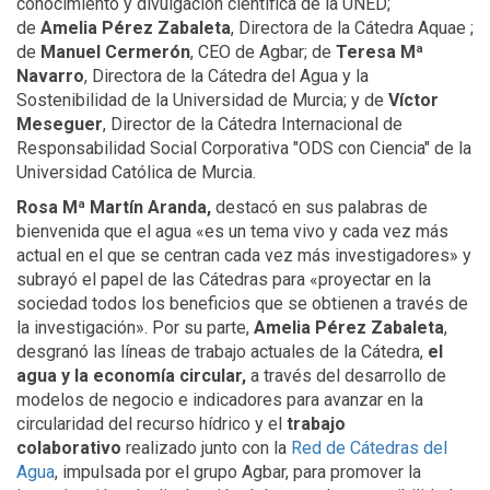
conocimiento y divulgación científica de la UNED;
de
Amelia Pérez Zabaleta
, Directora de la Cátedra Aquae ;
de
Manuel Cermerón
, CEO de Agbar; de
Teresa Mª
Navarro
, Directora de la Cátedra del Agua y la
Sostenibilidad de la Universidad de Murcia; y de
Víctor
Meseguer
, Director de la Cátedra Internacional de
Responsabilidad Social Corporativa "ODS con Ciencia" de la
Universidad Católica de Murcia.
Rosa Mª Martín Aranda,
destacó en sus palabras de
bienvenida que el agua «es un tema vivo y cada vez más
actual en el que se centran cada vez más investigadores» y
subrayó el papel de las Cátedras para «proyectar en la
sociedad todos los beneficios que se obtienen a través de
la investigación». Por su parte,
Amelia Pérez Zabaleta
,
desgranó las líneas de trabajo actuales de la Cátedra,
el
agua y la economía circular,
a través del desarrollo de
modelos de negocio e indicadores para avanzar en la
circularidad del recurso hídrico y el
trabajo
colaborativo
realizado junto con la
Red de Cátedras del
Agua
, impulsada por el grupo Agbar, para promover la