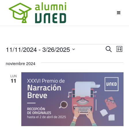
Eventos
Navegac
Na
11/11/2024
 - 
3/26/2025
Buscar
Lista
de
de
Selecciona
noviembre 2024
búsque
vis
la
y
de
fecha.
LUN
vistas
Eve
11
de
Eventos