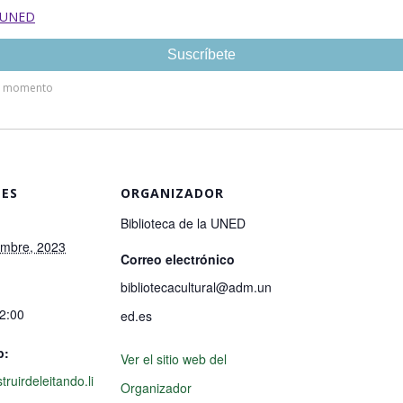
LES
ORGANIZADOR
Biblioteca de la UNED
embre, 2023
Correo electrónico
bibliotecacultural@adm.un
12:00
ed.es
b:
Ver el sitio web del
struirdeleitando.li
Organizador