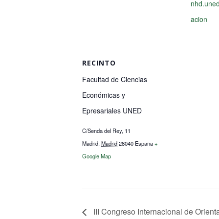
nhd.uned
acion
RECINTO
Facultad de Ciencias
Económicas y
Epresariales UNED
C/Senda del Rey, 11
Madrid
,
Madrid
28040
España
+
Google Map
III Congreso Internacional de Orient