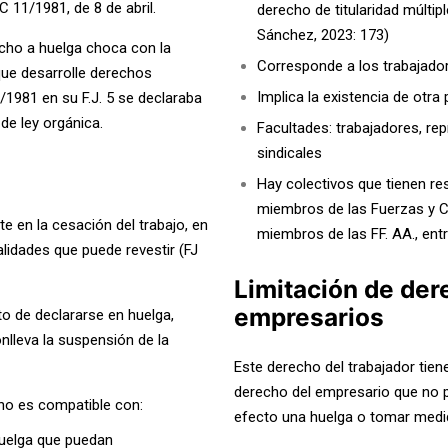
C 11/1981, de 8 de abril.
derecho de titularidad múlti
Sánchez, 2023: 173)
echo a huelga choca con la
Corresponde a los trabajador
 que desarrolle derechos
Implica la existencia de otra 
1981 en su F.J. 5 se declaraba
 de ley orgánica.
Facultades: trabajadores, re
sindicales
Hay colectivos que tienen re
miembros de las Fuerzas y C
e en la cesación del trabajo, en
miembros de las FF. AA., entr
lidades que puede revestir (FJ
Limitación de der
empresarios
nto de declararse en huelga,
nlleva la suspensión de la
Este derecho del trabajador tien
derecho del empresario que no 
cho es compatible con:
efecto una huelga o tomar medid
huelga que puedan