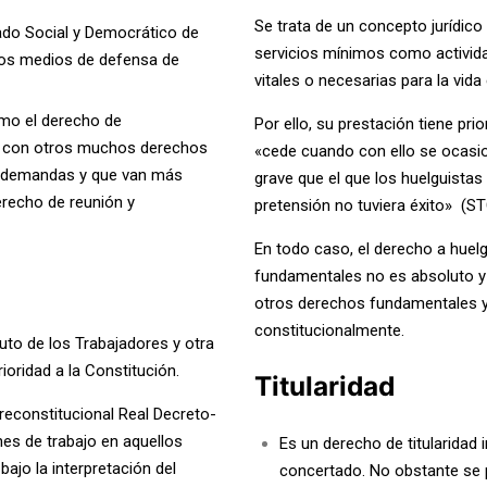
Se trata de un concepto jurídico 
ado Social y Democrático de
servicios mínimos como activida
los medios de defensa de
vitales o necesarias para la vid
mo el derecho de
Por ello, su prestación tiene pri
do con otros muchos derechos
«cede cuando con ello se ocasi
as demandas y que van más
grave que el que los huelguistas 
erecho de reunión y
pretensión no tuviera éxito» (
ST
En todo caso, el derecho a huel
fundamentales n
o es absoluto y
otros
derechos fundamentales y 
constitucionalmente.
uto de los Trabajadores y otra
ioridad a la Constitución.
Titularidad
preconstitucional
Real Decreto-
nes de trabajo
en aquellos
Es un derecho de titularidad i
ajo la interpretación del
concertado. No obstante se p