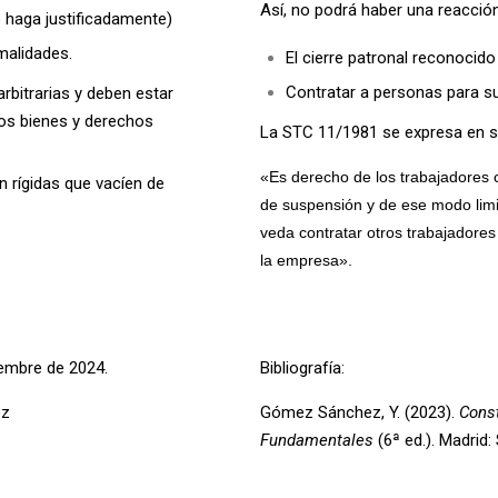
Así, no podrá haber una reacció
 haga justificadamente)
malidades.
El cierre patronal reconocido 
Contratar a personas para sus
rbitrarias y deben estar
ros bienes y derechos
La STC 11/1981 se expresa en su
«Es derecho de los trabajadores c
 rígidas que vacíen de
de suspensión y de ese modo limit
veda contratar otros trabajadores 
la empresa».
embre de 2024.
Bibliografía:
ez
Gómez Sánchez, Y. (2023).
Const
Fundamentales
(6ª ed.). Madrid: