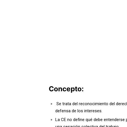
Concepto:
Se trata del reconocimiento del derec
defensa de los intereses.
La CE no define qué debe entenderse 
una cesación colectiva del trabajo.