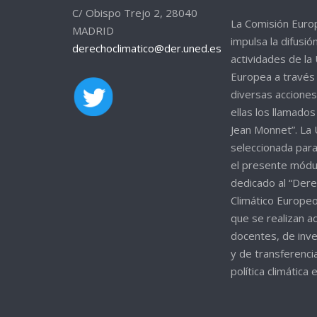
C/ Obispo Trejo 2, 28040
La Comisión Euro
MADRID
impulsa la difusió
derechoclimatico@der.uned.es
actividades de la
Europea a través
diversas acciones
ellas los llamado
Jean Monnet”. La
seleccionada para
el presente módu
dedicado al “Der
Climático Europeo
que se realizan a
docentes, de inve
y de transferencia
política climática