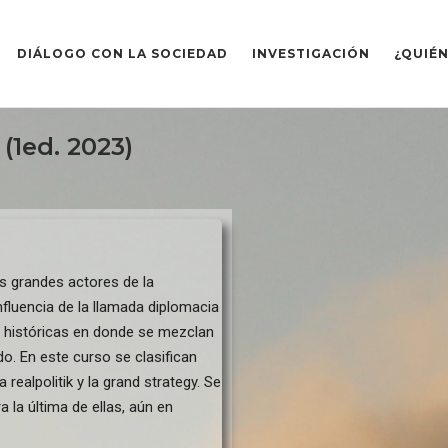
DIÁLOGO CON LA SOCIEDAD
INVESTIGACIÓN
¿QUIÉ
(1ed. 2023)
s grandes actores de la
nfluencia de la llamada diplomacia
s históricas en donde se mezclan
o. En este curso se clasifican
 realpolitik y la grand strategy. Se
 la última de ellas, aún en