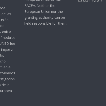
EACEA. Neither the
pea
European Union nor the
n de las
granting authority can be
 Unión
held responsible for them.
 de
, entre
s “módulos
 UNED fue
 impartir
lo,
echo
”, en el
ctividades
stigación
 de la
 europea.