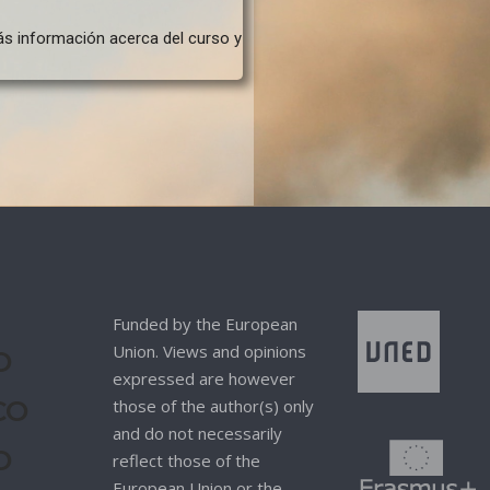
ás información acerca del curso y
Funded by the European
Union. Views and opinions
O
expressed are however
CO
those of the author(s) only
and do not necessarily
O
reflect those of the
European Union or the