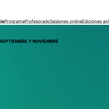
cio
Programa
Profesorado
Sesiones online
Ediciones an
 SEPTIEMBRE Y NOVIEMBRE