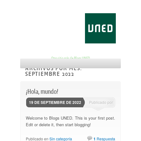
Cátedra IAAC Derechos
individuales, investigación
científica y cooperación
Otro sitio más de Blogs UNED
Menú principal
Saltar al contenido principal
Saltar al contenido secundario
ARCHIVOS POR MES:
SEPTIEMBRE 2022
¡Hola, mundo!
19 DE SEPTIEMBRE DE 2022
Publicado por
blogsunedes
Welcome to Blogs UNED. This is your first post.
Edit or delete it, then start blogging!
Publicado en
Sin categoría
1
Respuesta