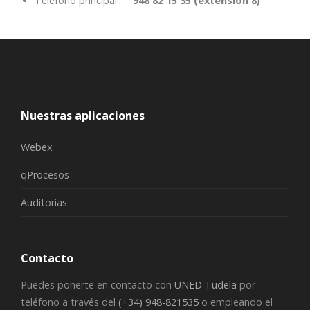
Teléfono principal:
948 82 15 35 (extensión 8)
Nuestras aplicaciones
Webex
qProcesos
Auditorias
Contacto
Puedes ponerte en contacto con
UNED Tudela
por
teléfono a través del
(+34) 948-821535
o empleando el