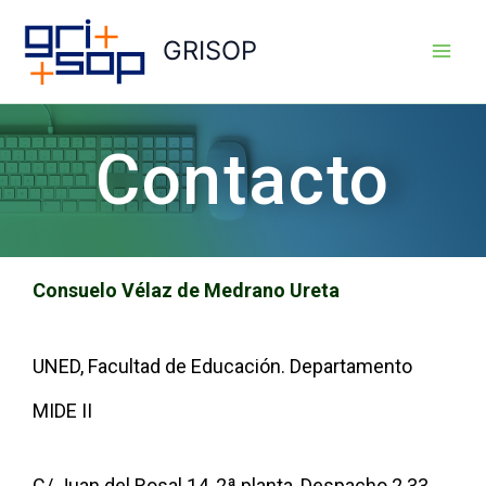
Ir
al
GRISOP
contenido
Contacto
Consuelo Vélaz de Medrano Ureta
UNED, Facultad de Educación. Departamento
MIDE II
C/ Juan del Rosal 14, 2ª planta, Despacho 2.33