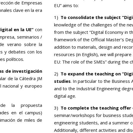
Dirección de Empresas
EU” aims to:
onales clave en la era
1)
To consolidate the subject “Dig
knowledge of the challenges of the ne
gital en la UE”
con
from the subject “Digital Economy in th
mpresa, seminarios /
framework of the Official Master’s Deg
 de verano sobre la
addition to materials, design and reco
es y debates con los
resources (in English), we will prepare
s políticos.
EU: The role of the SMEs” during the c
s de investigación
2)
To expand the teaching on “Digi
ular de la Cátedra JM
studies
. In particular to the Busine
el nacional y europeo
and to the Industrial Engineering degre
digital age.
s de la propuesta
3)
To complete the teaching offer 
idades en el campus)
seminar/workshops for business stud
stimación de miles de
engineering students, and a summer c
Additionally, different activities and d