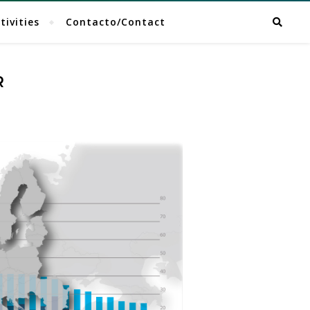
tivities
Contacto/Contact
R