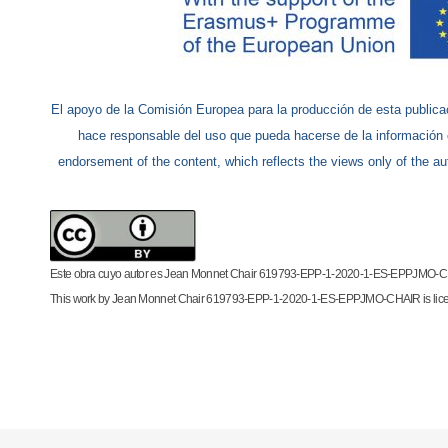
El apoyo de la Comisión Europea para la producción de esta publicac
hace responsable del uso que pueda hacerse de la información
endorsement of the content, which reflects the views only of the a
Este obra cuyo autor es Jean Monnet Chair 619793-EPP-1-2020-1-ES-EPPJMO-CHAI
This work by Jean Monnet Chair 619793-EPP-1-2020-1-ES-EPPJMO-CHAIR is license