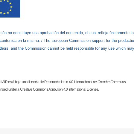
ión no constituye una aprobación del contenido, el cual refleja únicamente la
 contenida en la misma. /
The European Commission support for the production 
uthors, and the Commission cannot be held responsible for any use which may
R está bajo una licencia de Reconocimiento 4.0 Internacional
de Creative Commons.
d under a Creative Commons Attribution 4.0 International License.