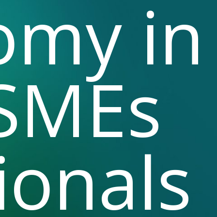
omy in
 SMEs
ionals