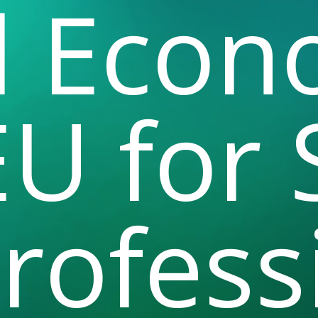
al Econ
EU for
rofess