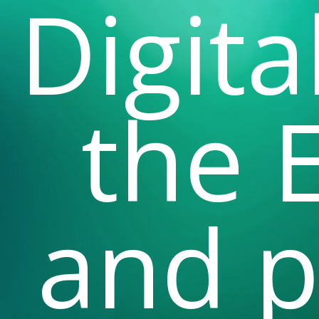
Digit
the 
and p