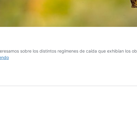
teresamos sobre los distintos regímenes de caída que exhibían los o
Aterriza
yendo
como
puedas
II