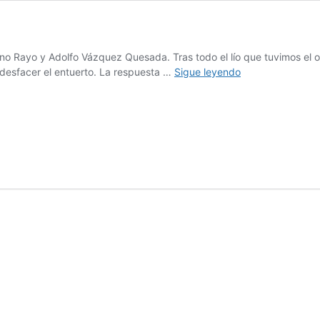
no Rayo y Adolfo Vázquez Quesada. Tras todo el lío que tuvimos el ot
Raíces
 desfacer el entuerto. La respuesta …
Sigue leyendo
cuadradas:
caso
resuelto