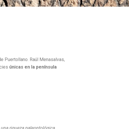
e Puertollano. Raúl Menasalvas,
ecies
únicas en la península
 una riqueza paleontológica