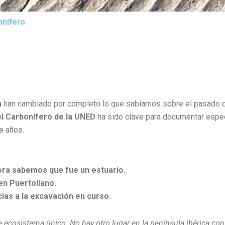
onífero
a
han cambiado por completo lo que sabíamos sobre el pasado d
l Carbonífero de la UNED
ha sido clave para documentar esp
e años.
hora sabemos que fue un estuario.
en Puertollano.
ias a la excavación en curso.
cosistema único. No hay otro lugar en la península ibérica con