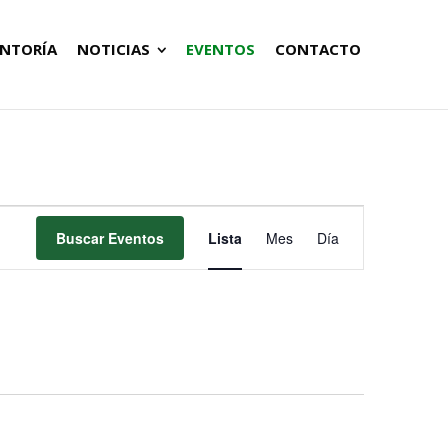
NTORÍA
NOTICIAS
EVENTOS
CONTACTO
Navegación
Buscar Eventos
Lista
Mes
Día
de
vistas
de
Evento