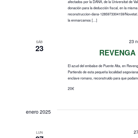
afectados por la DANA, de la Universitat de Va
donación para la deducción fiscal, en la misma
reconstruccion-dana-1285973304159/Novetat.
la enmarcamos […]
23 n
SÁB
23
REVENGA 
El azud del embalse de Puente Alta, en Reven
Partiendo de esta pequeña localidad segoviana,
enclave romano, reconstruido para que podamo
20€
enero 2025
2
LUN