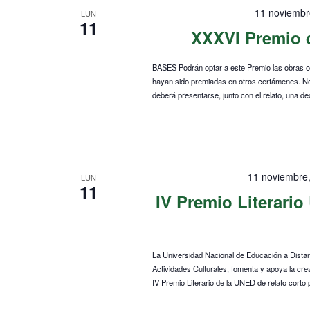
la
de
11 noviembr
LUN
11
palabra
XXXVI Premio 
Eventos
clave.
BASES Podrán optar a este Premio las obras ori
hayan sido premiadas en otros certámenes. No se
deberá presentarse, junto con el relato, una dec
11 noviembre
LUN
11
IV Premio Literari
La Universidad Nacional de Educación a Distanc
Actividades Culturales, fomenta y apoya la crea
IV Premio Literario de la UNED de relato corto 